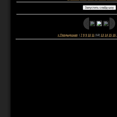
« Предыдущая
|
7
8
9
10
11
[
12
]
13
14
15
16