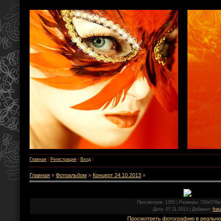
Главная
|
Регистрация
|
Вход
|
Главная
»
Фотоальбом
»
Концерт 24.10.2013
»
Просмотров
: 1355 |
Размеры
: 720x576p
Дата
: 07.11.2013 |
Добавил
:
ftat
Просмотреть фотографию в реальн