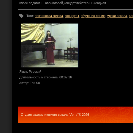
класс педагог Т.Гаврииловой,концертмейстер Н.Осадчая
Теги
:
постановка голоса
,
концерты
,
обучение пению
,
уроки вокала
,
во
Язык
: Русский
Длительность материала
: 00:02:16
Автор
: Tati Su
Студия академического вокала "Антэ"© 2026