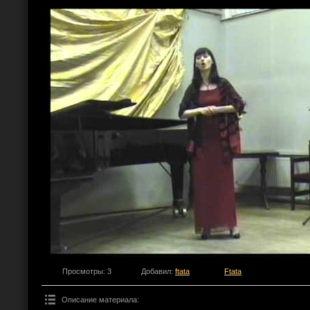
Просмотры
: 3
Добавил
:
ftata
Ftata
Описание материала
: