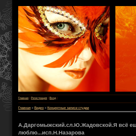
Главная
|
Регистрация
|
Вход
|
Главная
»
Видео
»
Концертные записи студии
А.Даргомыжский.сл.Ю.Жадовской.Я всё ещ
люблю...исп.Н.Назарова